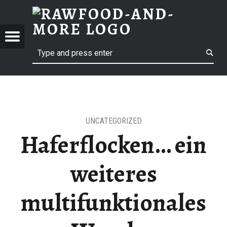
RAWF
GLUTENFREIES HAFERBROT | RAWFOOD-AND-MORE
RAWFOOD-AND-MORE
Menu
t navigation
Search
Just another way to live
UNCATEGORIZED
Haferflocken… ein
weiteres
multifunktionales