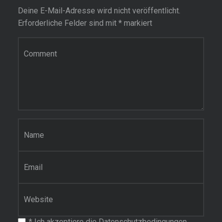
Deine E-Mail-Adresse wird nicht veröffentlicht.
Erforderliche Felder sind mit
*
markiert
Kommentar
Name
*
E-Mail-Adresse
*
Website
*
Ich akzeptiere die Datenschutzbedingungen.