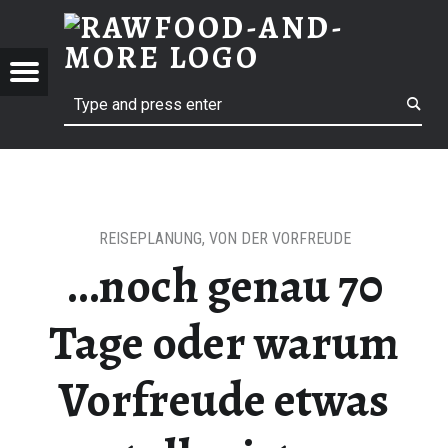
RAWF
URLAUB IN DER BRETAGNE | RAWFOOD-AND-MORE
RAWFOOD-AND-MORE
Menu
t navigation
Search
Just another way to live
REISEPLANUNG
,
VON DER VORFREUDE
…noch genau 70
Tage oder warum
Vorfreude etwas