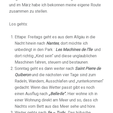
und im März habe ich bekonnen meine eigene Route
zusammen zu stellen.
Los gehts:
Ettape: Freitags geht es aus dem Allgäu in die
Nacht hinein nach
Nantes
,
dort möchte ich
unbedingt in den Park :
Les Machines de
l’île
und
dort richtig „Kind sein“ und diese unglaublichen
Maschinen fahren, steuern und bestaunen.
Sonntag geht es dann weiter nach
Saint Pierre de
Quiberon
und die nächsten vier Tage sind zum
Radeln, Wandern, Ausschlafen und „runterkommen“
gedacht. Wenn das Wetter passt gibt es noch
einen Ausflug nach
„Belle-Ile“.
Hier wohne ich in
einer Wohnung direkt am Meer und so, dass ich
Nachts vom Bett aus das Meer sehe und höre.
Weiter gehts nach
Ile –
Tudy
…
Das hübsche