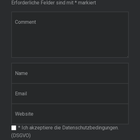
Erforderliche Felder sind mit
*
markiert
Kommentar
Name
*
E-Mail-Adresse
*
Website
*
Ich akzeptiere die Datenschutzbedingungen.
(DSGVO)