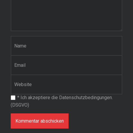
Name
*
E-Mail-Adresse
*
Website
*
Ich akzeptiere die Datenschutzbedingungen.
(DSGVO)