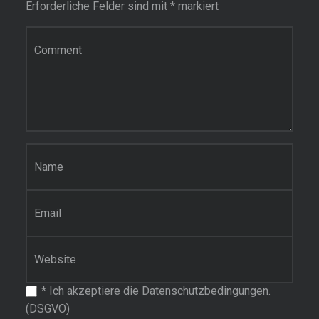
Erforderliche Felder sind mit
*
markiert
Kommentar
Name
*
E-Mail-Adresse
*
Website
*
Ich akzeptiere die Datenschutzbedingungen.
(DSGVO)