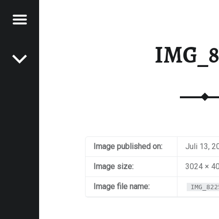
Menu
Post navigation
RAWFOOD-AND-MORE
IMG_8
Image published on:
Juli 13, 
Image size:
3024 × 4
Image file name:
IMG_822