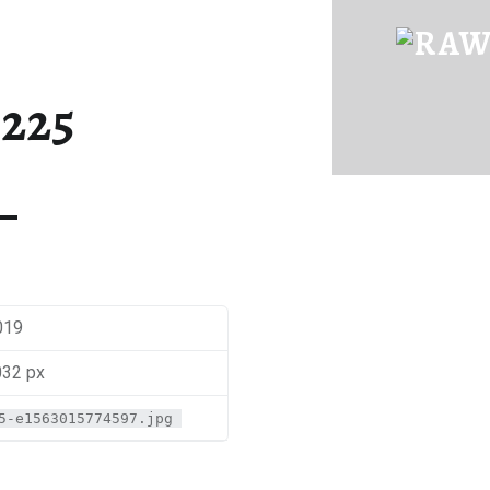
IMG_8225 | RAWFOOD-AND-MORE
Just another way to live
225
2019
032 px
5-e1563015774597.jpg