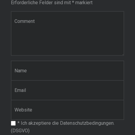
Erforderliche Felder sind mit
*
markiert
Kommentar
Name
*
E-Mail-Adresse
*
Website
*
Ich akzeptiere die Datenschutzbedingungen.
(DSGVO)