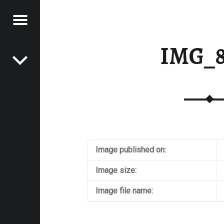
Menu
Post navigation
RAWFOOD-AND-MORE
IMG_8
Image published on:
Image size:
Image file name: