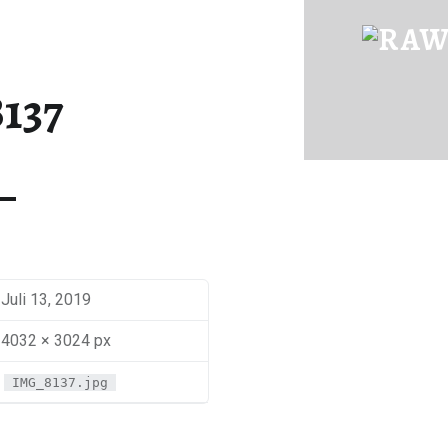
IMG_8137 | RAWFOOD-AND-MORE
Just another way to live
137
Juli 13, 2019
4032 × 3024 px
IMG_8137.jpg