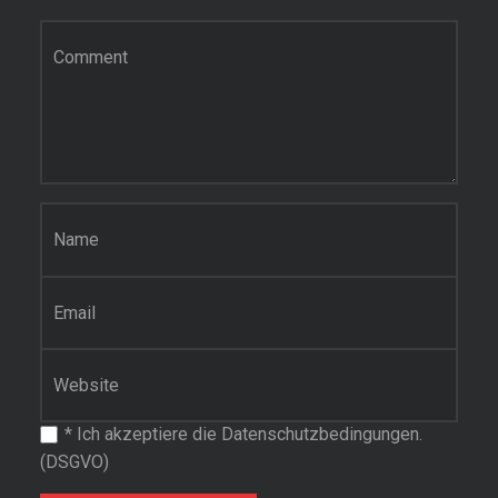
Kommentar
Name
*
E-Mail-Adresse
*
Website
*
Ich akzeptiere die Datenschutzbedingungen.
(DSGVO)