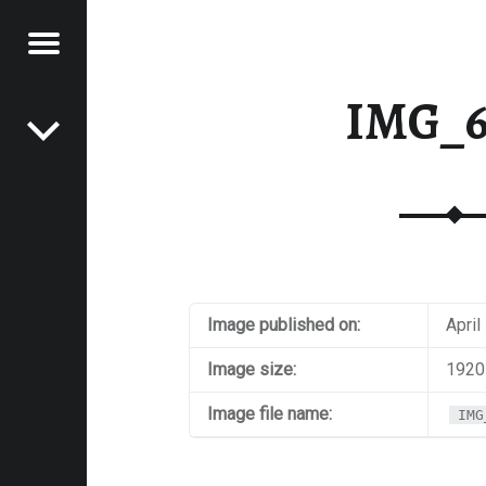
Menu
Post navigation
RAWFOOD-AND-MORE
IMG_6
Image published on:
April
Image size:
1920
Image file name:
IMG