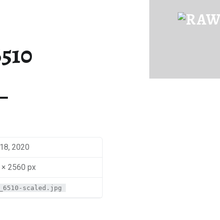
IMG_6510 | RAWFOOD-AND-MORE
Just another way to live
510
 18, 2020
 × 2560 px
_6510-scaled.jpg