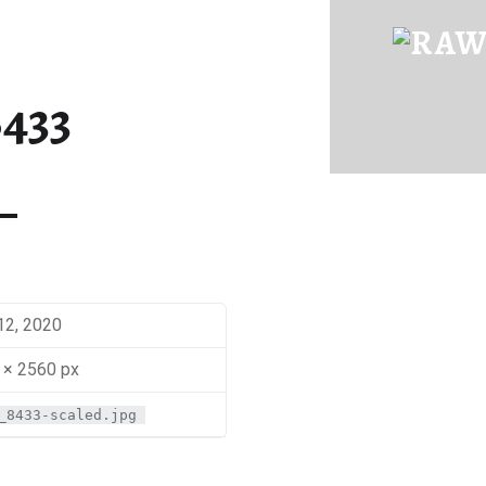
IMG_8433 | RAWFOOD-AND-MORE
Just another way to live
433
12, 2020
 × 2560 px
_8433-scaled.jpg