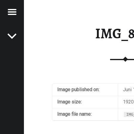
Menu
Post navigation
RAWFOOD-AND-MORE
IMG_8
Image published on:
Juni 
Image size:
1920
Image file name:
IMG