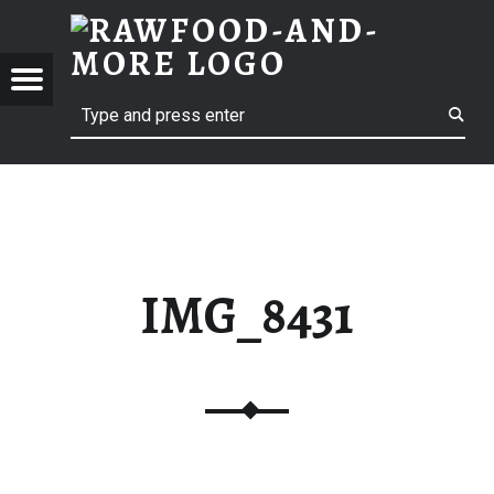
RAWF
IMG_8431 | RAWFOOD-AND-MORE
RAWFOOD-AND-MORE
Menu
t navigation
Search
Just another way to live
IMG_8431