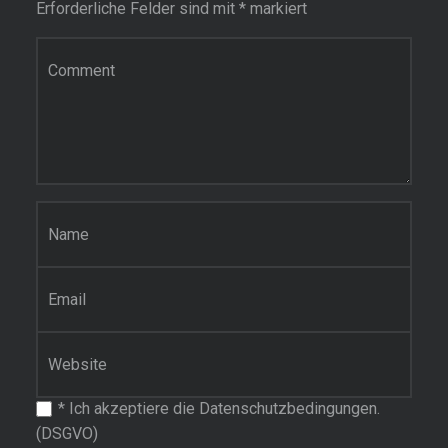
Erforderliche Felder sind mit
*
markiert
Kommentar
Name
*
E-Mail-Adresse
*
Website
*
Ich akzeptiere die Datenschutzbedingungen.
(DSGVO)