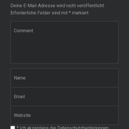
Deine E-Mail-Adresse wird nicht veröffentlicht.
Erforderliche Felder sind mit
*
markiert
Kommentar
Name
*
E-Mail-Adresse
*
Website
*
Ich akzeptiere die Datenschutzbedingungen.