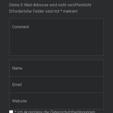
Deine E-Mail-Adresse wird nicht veröffentlicht.
Erforderliche Felder sind mit
*
markiert
Kommentar
Name
*
E-Mail-Adresse
*
Website
*
Ich akzeptiere die Datenschutzbedingungen.