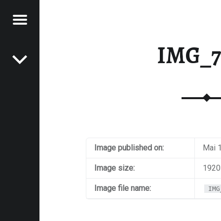
Menu
Post navigation
RAWFOOD-AND-MORE
IMG_7
Image published on:
Mai 
Image size:
1920
Image file name:
IMG