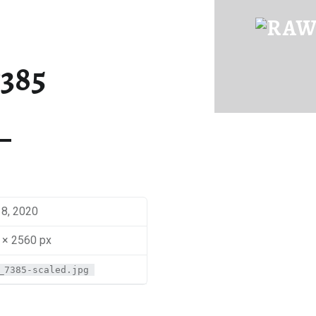
IMG_7385 | RAWFOOD-AND-MORE
Just another way to live
385
18, 2020
 × 2560 px
_7385-scaled.jpg