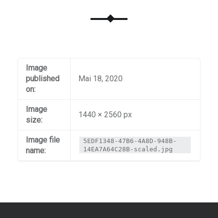
Image
published
Mai 18, 2020
on:
Image
1440 × 2560 px
size:
Image file
5EDF1348-47B6-4A8D-948B-
14EA7A64C28B-scaled.jpg
name: