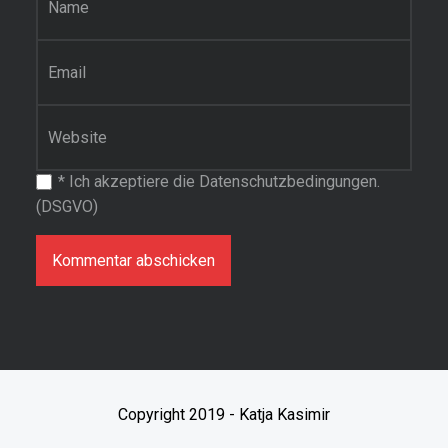
E-Mail-Adresse
*
Website
*
Ich akzeptiere die Datenschutzbedingungen.
(DSGVO)
Copyright 2019 - Katja Kasimir