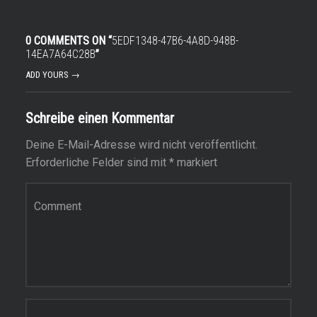
0 COMMENTS ON “
5EDF1348-47B6-4A8D-948B-
14EA7A64C28B
”
ADD YOURS →
Schreibe einen Kommentar
Deine E-Mail-Adresse wird nicht veröffentlicht.
Erforderliche Felder sind mit
*
markiert
Kommentar
Name
*