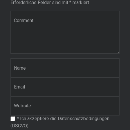
Erforderliche Felder sind mit
*
markiert
Kommentar
Name
*
E-Mail-Adresse
*
Website
*
Ich akzeptiere die Datenschutzbedingungen.
(DSGVO)