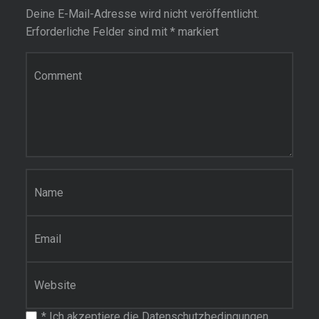
Deine E-Mail-Adresse wird nicht veröffentlicht.
Erforderliche Felder sind mit
*
markiert
Kommentar
Name
*
E-Mail-Adresse
*
Website
*
Ich akzeptiere die Datenschutzbedingungen.