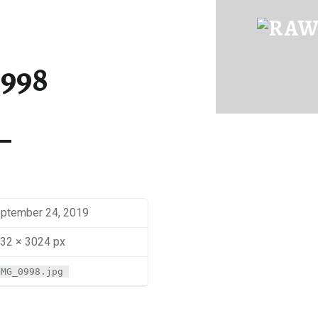
IMG_0998 | RAWFOOD-AND-MORE
Just another way to live
998
ptember 24, 2019
32 × 3024 px
IMG_0998.jpg