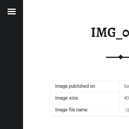
Menu
RAWFOOD-AND-MORE
IMG_0
Image published on:
Se
Image size:
40
Image file name: