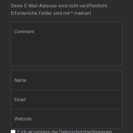
Deine E-Mail-Adresse wird nicht veröffentlicht.
Erforderliche Felder sind mit
*
markiert
Kommentar
Name
*
E-Mail-Adresse
*
Website
*
Ich akzeptiere die Datenschutzbedingungen.