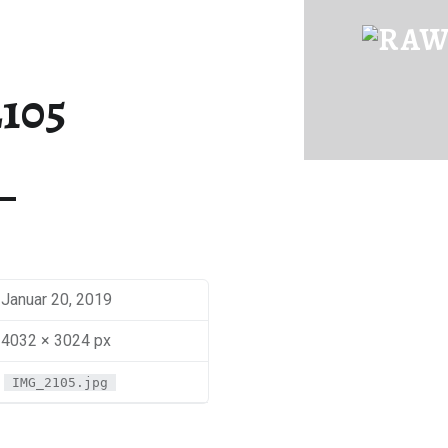
IMG_2105 | RAWFOOD-AND-MORE
Just another way to live
105
Januar 20, 2019
4032 × 3024 px
IMG_2105.jpg