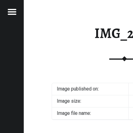
Menu
RAWFOOD-AND-MORE
IMG_2
Image published on:
Image size:
Image file name: