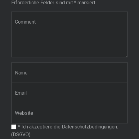
Erforderliche Felder sind mit
*
markiert
Kommentar
Name
*
E-Mail-Adresse
*
Website
*
Ich akzeptiere die Datenschutzbedingungen.
(DSGVO)