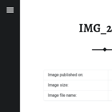
Menu
RAWFOOD-AND-MORE
IMG_2
Image published on:
Image size:
Image file name: