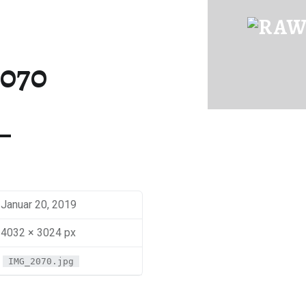
IMG_2070 | RAWFOOD-AND-MORE
Just another way to live
070
Januar 20, 2019
4032 × 3024 px
IMG_2070.jpg