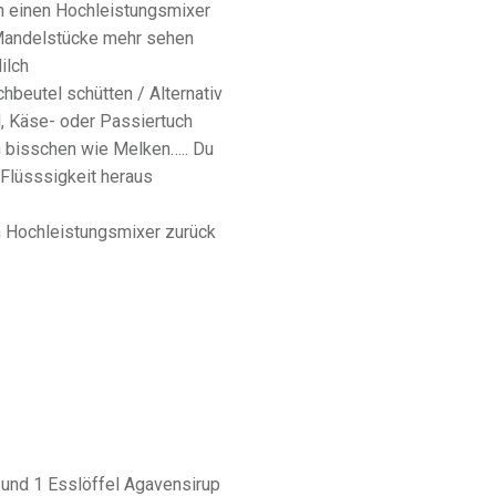
n einen Hochleistungsmixer
Mandelstücke mehr sehen
ilch
beutel schütten / Alternativ
l, Käse- oder Passiertuch
n bisschen wie Melken….. Du
 Flüsssigkeit heraus
en Hochleistungsmixer zurück
 und 1 Esslöffel Agavensirup