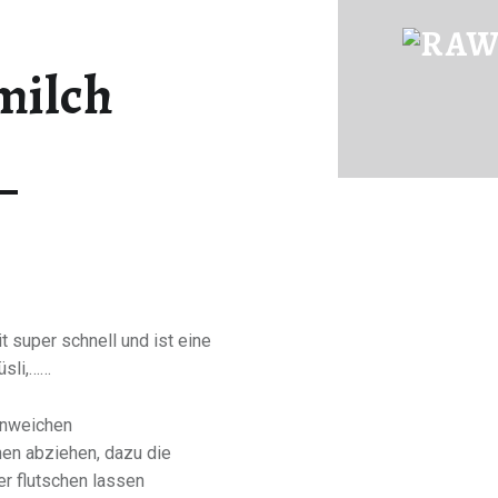
MANDELMILCH | RAWFOOD-AND-MORE
milch
Just another way to live
 super schnell und ist eine
üsli,……
inweichen
en abziehen, dazu die
er flutschen lassen