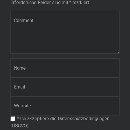
Erforderliche Felder sind mit
*
markiert
Kommentar
Name
*
E-Mail-Adresse
*
Website
*
Ich akzeptiere die Datenschutzbedingungen.
(DSGVO)