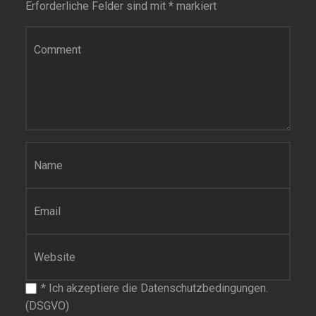
Erforderliche Felder sind mit
*
markiert
Kommentar
Name
*
E-Mail-Adresse
*
Website
*
Ich akzeptiere die Datenschutzbedingungen.
(DSGVO)