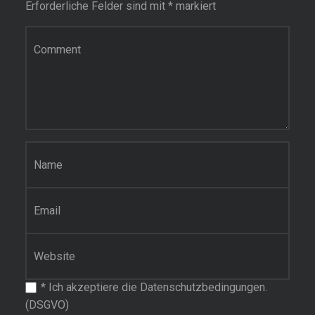
Erforderliche Felder sind mit
*
markiert
Kommentar
Name
*
E-Mail-Adresse
*
Website
*
Ich akzeptiere die Datenschutzbedingungen.
(DSGVO)