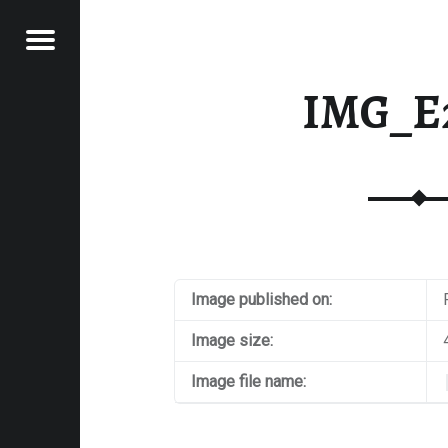
Menu
RAWFOOD-AND-MORE
IMG_E
Image published on:
Image size:
Image file name: