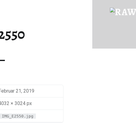
IMG_E2550 | RAWFOOD-AND-MORE
Just another way to live
2550
Februar 21, 2019
4032 × 3024 px
IMG_E2550.jpg