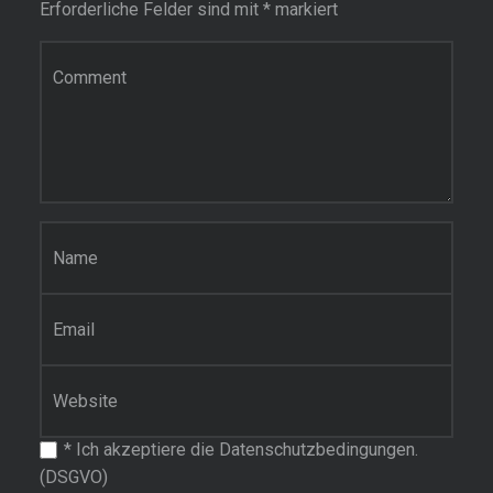
Erforderliche Felder sind mit
*
markiert
Kommentar
Name
*
E-Mail-Adresse
*
Website
*
Ich akzeptiere die Datenschutzbedingungen.
(DSGVO)