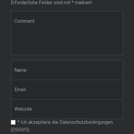
Erforderliche Felder sind mit
*
markiert
Kommentar
Name
*
E-Mail-Adresse
*
Website
*
Ich akzeptiere die Datenschutzbedingungen.
(DSGVO)