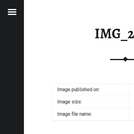
Menu
RAWFOOD-AND-MORE
IMG_2
Image published on:
Image size:
Image file name: