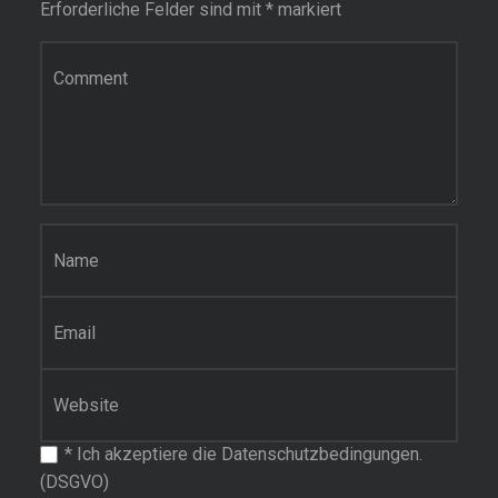
Erforderliche Felder sind mit
*
markiert
Kommentar
Name
*
E-Mail-Adresse
*
Website
*
Ich akzeptiere die Datenschutzbedingungen.
(DSGVO)