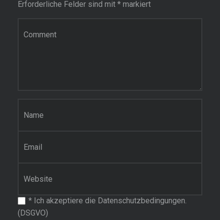
Erforderliche Felder sind mit
*
markiert
Kommentar
Name
*
E-Mail-Adresse
*
Website
*
Ich akzeptiere die Datenschutzbedingungen.
(DSGVO)