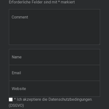
Erforderliche Felder sind mit
*
markiert
Kommentar
Name
*
E-Mail-Adresse
*
Website
*
Ich akzeptiere die Datenschutzbedingungen.
(DSGVO)