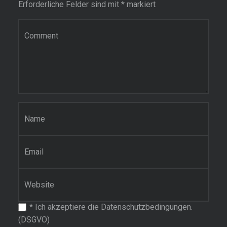
Erforderliche Felder sind mit
*
markiert
Kommentar
Name
*
E-Mail-Adresse
*
Website
*
Ich akzeptiere die Datenschutzbedingungen.
(DSGVO)