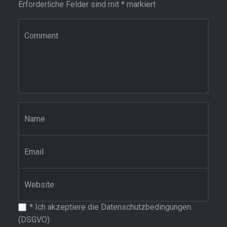
Erforderliche Felder sind mit
*
markiert
Kommentar
Name
*
E-Mail-Adresse
*
Website
*
Ich akzeptiere die Datenschutzbedingungen.
(DSGVO)