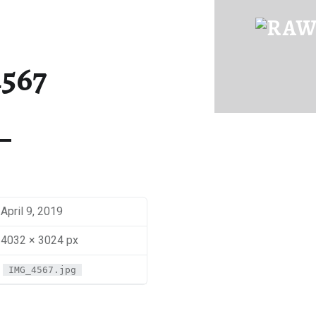
IMG_4567 | RAWFOOD-AND-MORE
Just another way to live
567
April 9, 2019
4032 × 3024 px
IMG_4567.jpg