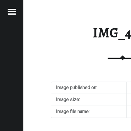
Menu
RAWFOOD-AND-MORE
IMG_4
Image published on:
Image size:
Image file name: