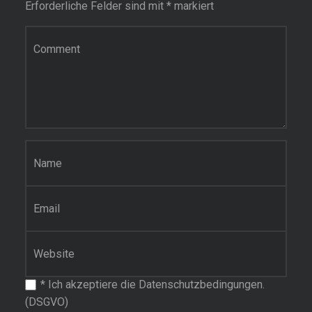
Erforderliche Felder sind mit
*
markiert
Kommentar
Name
*
E-Mail-Adresse
*
Website
*
Ich akzeptiere die Datenschutzbedingungen.
(DSGVO)