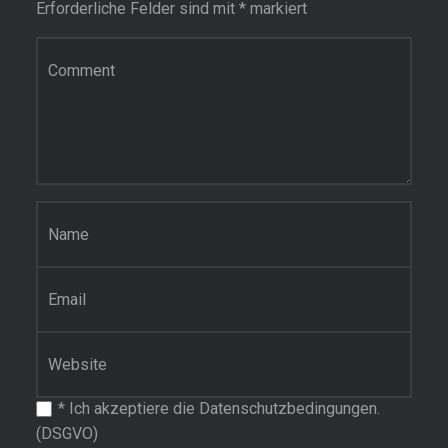
Erforderliche Felder sind mit
*
markiert
Kommentar
Name
*
E-Mail-Adresse
*
Website
*
Ich akzeptiere die Datenschutzbedingungen.
(DSGVO)