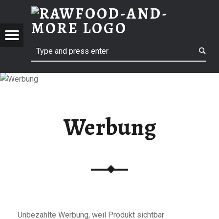
RAWF
WERBUNG | RAWFOOD-AND-MORE
RAWFOOD-AND-MORE
Menu
Search
Just another way to live
Werbung
Unbezahlte Werbung, weil Produkt sichtbar