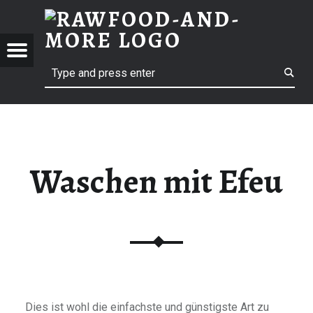
RAWF
WASCHEN MIT EFEU | RAWFOOD-AND-MORE
RAWFOOD-AND-MORE
Menu
Search
Just another way to live
Waschen mit Efeu
Dies ist wohl die einfachste und günstigste Art zu