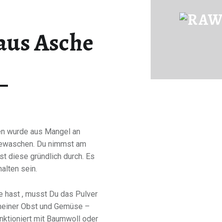
SEIFENLAUGE AUS ASCHE | RAWFOOD-AND-MORE
aus Asche
Just another way to live
en wurde aus Mangel an
 gewaschen. Du nimmst am
 diese gründlich durch. Es
alten sein.
 hast , musst Du das Pulver
s meiner Obst und Gemüse –
ktioniert mit Baumwoll oder