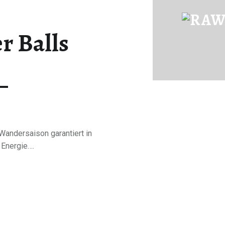
PINK POWER BALLS | RAWFOOD-AND-MORE
r Balls
Just another way to live
 Wandersaison garantiert in
Energie….