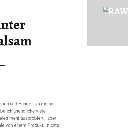
COLD WINTER LIPPENBALSAM | RAWFOOD-AND-MORE
inter
Just another way to live
alsam
Lippen und Hände… zu meiner
be ich unendliche viele
eles mehr ausprobiert… aber
 nie von einem Produkt… nichts