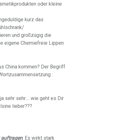
smetikprodukten oder kleine
ngeduldige kurz das
ühlschrank/
ieren und großzügig die
ine eigene Chemiefreie Lippen
aus China kommen? Der Begriff
r Wortzusammensetzung :
ja sehr sehr…. wie geht es Dir
sine lieber???
 auftragen
. Es wirkt stark